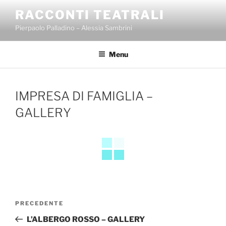
Salta
RACCONTI TEATRALI
al
Pierpaolo Palladino – Alessia Sambrini
contenuto
Menu
IMPRESA DI FAMIGLIA –
GALLERY
Navigazione
Articolo
PRECEDENTE
articoli
precedente:
L’ALBERGO ROSSO – GALLERY