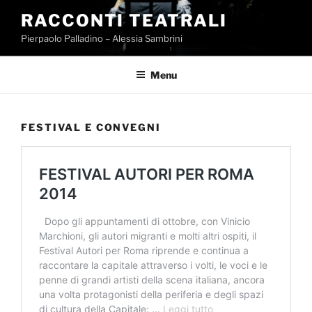
Salta
RACCONTI TEATRALI
al
Pierpaolo Palladino – Alessia Sambrini
contenuto
Menu
FESTIVAL E CONVEGNI