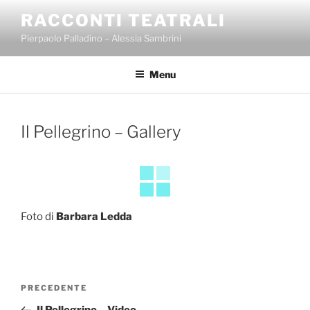
Salta
RACCONTI TEATRALI
al
Pierpaolo Palladino – Alessia Sambrini
contenuto
Menu
Il Pellegrino – Gallery
Foto di
Barbara Ledda
Navigazione
Articolo
PRECEDENTE
articoli
precedente: