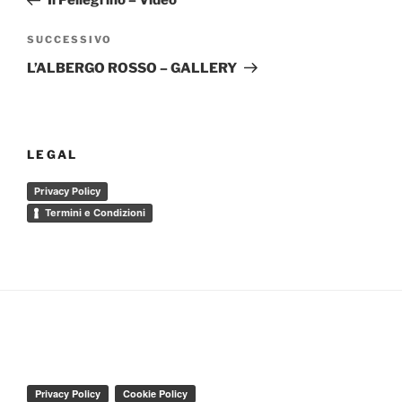
Il Pellegrino – Video
Articolo
SUCCESSIVO
successivo
L’ALBERGO ROSSO – GALLERY
LEGAL
Privacy Policy
Termini e Condizioni