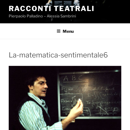
Salta
RACCONTI TEATRALI
al
Pierpaolo Palladino – Alessia Sambrini
contenuto
Menu
La-matematica-sentimentale6