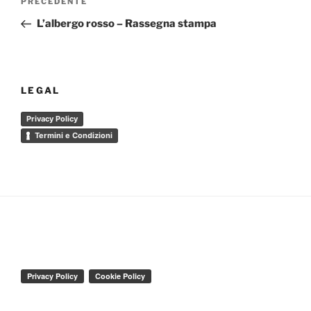
Articolo
PRECEDENTE
articoli
precedente:
L’albergo rosso – Rassegna stampa
LEGAL
Privacy Policy
Termini e Condizioni