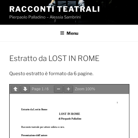
Salta
RACCONTI TEATRALI
al
Pierpaolo Palladino – Alessia Sambrini
contenuto
Menu
Estratto da LOST IN ROME
Questo estratto è formato da 6 pagine.
Page
1
/
6
Zoom
100%