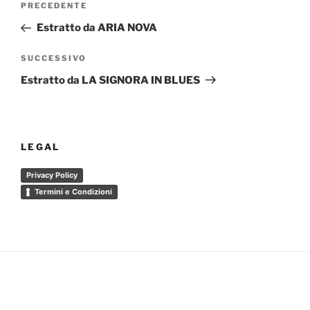
Articolo
PRECEDENTE
articoli
precedente:
Estratto da ARIA NOVA
Articolo
SUCCESSIVO
successivo
Estratto da LA SIGNORA IN BLUES
LEGAL
Privacy Policy
Termini e Condizioni