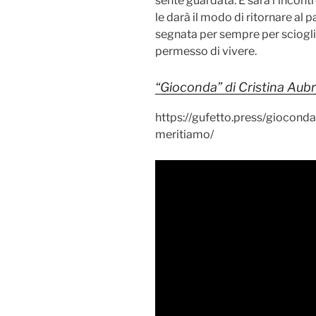
sente guardata. E sarà l’incont
le darà il modo di ritornare al 
segnata per sempre per sciogli
permesso di vivere.
“Gioconda” di Cristina Aub
https://gufetto.press/gioconda
meritiamo/