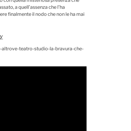
ro con quella misteriosa presenza che
passato, a quell’assenza che l’ha
ere finalmente il nodo che non le ha mai
ry
-altrove-teatro-studio-la-bravura-che-