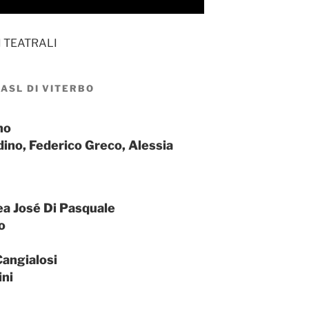
 TEATRALI
 ASL DI VITERBO
no
dino, Federico Greco, Alessia
ea José Di Pasquale
o
Cangialosi
ini