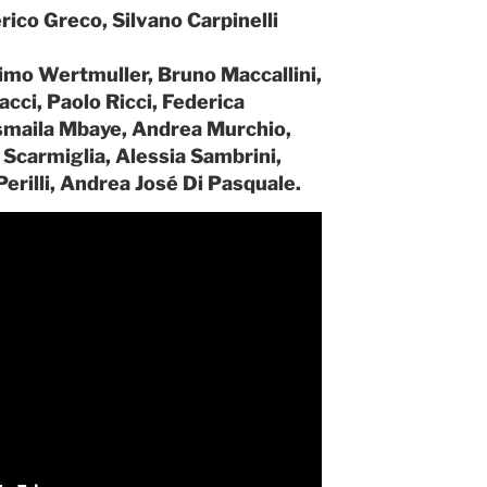
rico Greco, Silvano Carpinelli
imo Wertmuller, Bruno Maccallini,
cci, Paolo Ricci, Federica
 Ismaila Mbaye, Andrea Murchio,
 Scarmiglia, Alessia Sambrini,
erilli, Andrea José Di Pasquale.