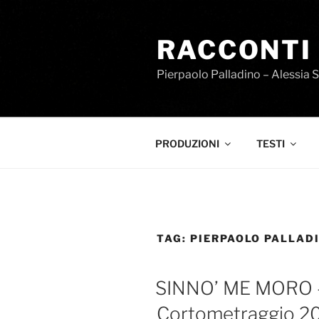
Salta
al
RACCONTI
contenuto
Pierpaolo Palladino – Alessia 
PRODUZIONI
TESTI
TAG:
PIERPAOLO PALLAD
SINNO’ ME MORO –
Cortometraggio 2