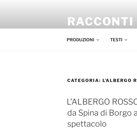
Salta
al
RACCONTI
contenuto
Pierpaolo Palladino – Alessia 
PRODUZIONI
TESTI
CATEGORIA:
L’ALBERGO 
L’ALBERGO ROSSO d
da Spina di Borgo a
spettacolo