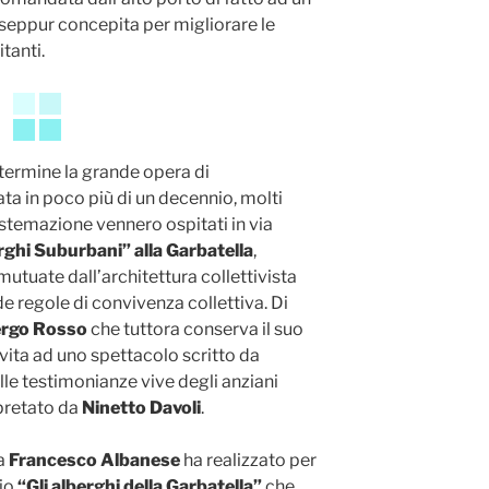
eppur concepita per migliorare le
tanti.
a termine la grande opera di
ta in poco più di un decennio, molti
istemazione vennero ospitati in via
rghi Suburbani” alla Garbatella
,
mutuate dall’architettura collettivista
ide regole di convivenza collettiva. Di
ergo Rosso
che tuttora conserva il suo
 vita ad uno spettacolo scritto da
lle testimonianze vive degli anziani
rpretato da
Ninetto Davoli
.
ta
Francesco Albanese
ha realizzato per
io
“Gli alberghi della Garbatella”
che