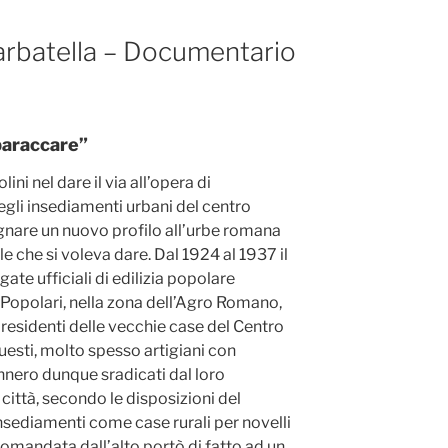
Garbatella – Documentario
baraccare”
ni nel dare il via all’opera di
gli insediamenti urbani del centro
segnare un nuovo profilo all’urbe romana
e che si voleva dare. Dal 1924 al 1937 il
te ufficiali di edilizia popolare
se Popolari, nella zona dell’Agro Romano,
i residenti delle vecchie case del Centro
Questi, molto spesso artigiani con
nnero dunque sradicati dal loro
 città, secondo le disposizioni del
nsediamenti come case rurali per novelli
omandata dall’alto portò di fatto ad un