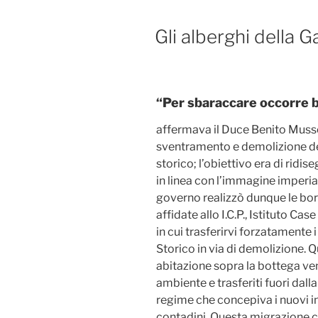
Gli alberghi della 
“Per sbaraccare occorre 
affermava il Duce Benito Mussoli
sventramento e demolizione de
storico; l’obiettivo era di ridi
in linea con l’immagine imperial
governo realizzò dunque le borga
affidate allo I.C.P., Istituto Ca
in cui trasferirvi forzatamente 
Storico in via di demolizione. 
abitazione sopra la bottega ve
ambiente e trasferiti fuori dalla
regime che concepiva i nuovi i
contadini. Questa migrazione c