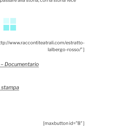
assare alla storia, con la storia fece
ttp://www.raccontiteatrali.com/estratto-
lalbergo-rosso/” ]
la – Documentario
a stampa
[maxbutton id=”8″ ]