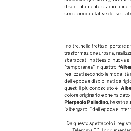
disorientamento drammatico, s
condizioni abitative dei suoi abi
Inoltre, nella fretta di portare 
trasformazione urbana, realizza
sbaraccati in attesa di nuova s
“temporanea” in quattro
“Albe
realizzati secondo le modalità 
dell’epoca e disciplinati da rig
questi il più conosciuto è l’
Alb
colore originario e che ha dato
Pierpaolo Palladino
, basato su
“albergaroli” dell’epoca e inte
Da questo spettacolo il regis
Teleroma 56 il documentar