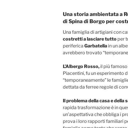
Una storia ambientata a R
di Spina di Borgo per costr
Una famiglia di artigiani con c
costretti a lasciare tutto
per t
periferica
Garbatella
in un albe
avrebbero trovato “temporaneo
L’Albergo Rosso,
il più famoso 
Piacentini, fu un esperimento d
“temporaneamente” le famiglie 
dettata da ferree regole di con
Il problema della casa e della
rapida trasformazione è in que
un’aspettativa che obbliga i pr
prova i loro rapporti familiari 