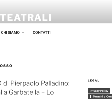
 TEATRALI
Sambrini
CHI SIAMO
CONTATTI
ROSSO
LEGAL
i Pierpaolo Palladino:
lla Garbatella – Lo
Privacy Policy
Termini e Con