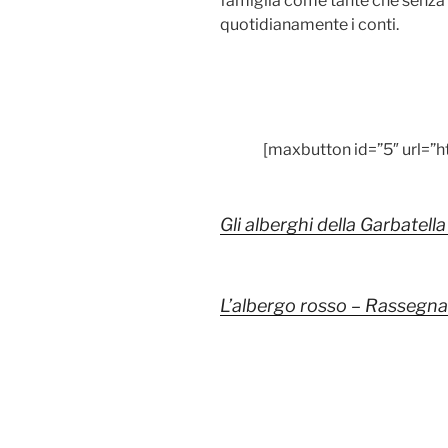
famiglia come tante che senza p
quotidianamente i conti.
[maxbutton id=”5″ url=”h
Gli alberghi della Garbatel
L’albergo rosso – Rassegn