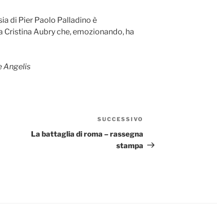
ia di Pier Paolo Palladino è
a Cristina Aubry che, emozionando, ha
e Angelis
SUCCESSIVO
Articolo
successivo
La battaglia di roma – rassegna
stampa