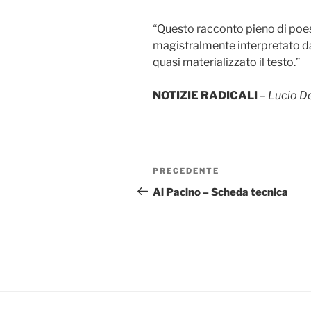
“Questo racconto pieno di poes
magistralmente interpretato d
quasi materializzato il testo.”
NOTIZIE RADICALI
–
Lucio D
Navigazione
Articolo
PRECEDENTE
articoli
precedente:
Al Pacino – Scheda tecnica