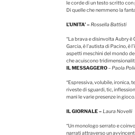
le corde di un testo scritto con 
Di quelle che nemmeno la fanta
L’UNITA’ –
Rossella Battisti
“La brava e disinvolta Aubry è 
Garcia, è l’autista di Pacino, è l
aspetti meschini del mondo dell
che acuiscono tridimensionalità 
IL MESSAGGERO
–
Paola Pol
“Espressiva, volubile, ironica, t
riveste di sguardi, tic, inflessio
mani le varie presenze in gioco.
IL GIORNALE –
Laura Novelli
“Un monologo serrato e coinvolg
narrati attraverso un avvincent