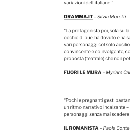
variazioni dell’italiano.”
DRAMMA.IT
–
Silvia Moretti
“La protagonista poi, sola sulla
occhio di bue, ha dovuto e ha sa
vari personaggi col solo ausili
convincente e coinvolgente, co
proposta (teatrale) che non pot
FUORI LE MURA
– Myriam Ca
“Pochi e pregnanti gesti bast
un ritmo narrativo incalzante – 
personaggi senza mai scadere n
IL ROMANISTA
–
Paola Conte